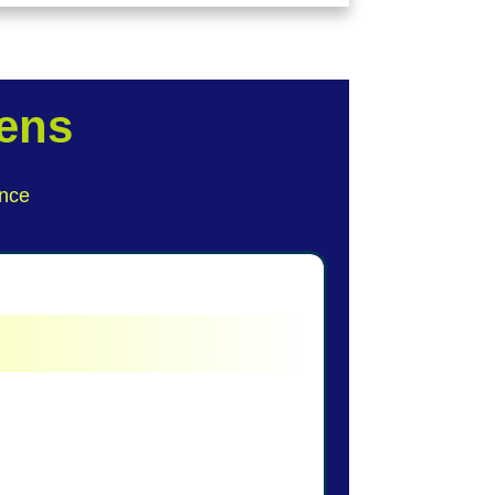
sens
ence