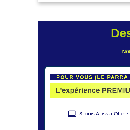
Des
Nou
POUR VOUS (LE PARR
L'expérience
PREMI
3 mois Altissia Offerts