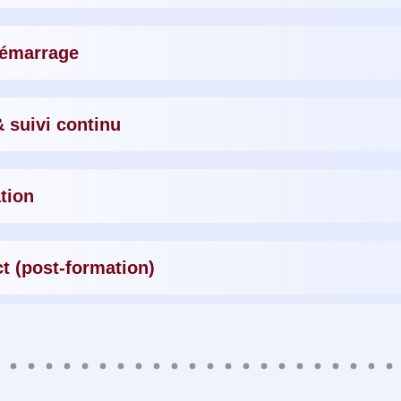
démarrage
 suivi continu
ation
ct (post-formation)