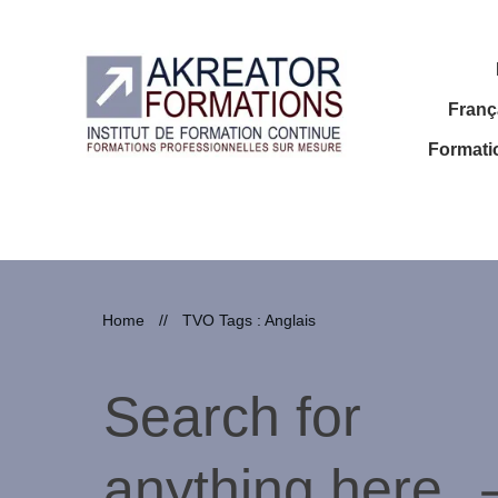
Franç
Formati
Home
//
TVO Tags : Anglais
Search for
anything here